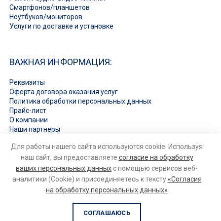
Смартфонов/планшетов
Ноутбуков/мониторов
Услуги по доставке и установке
ВАЖНАЯ ИНФОРМАЦИЯ:
Реквизиты
Оферта договора оказания услуг
Политика обработки персональных данных
Прайс-лист
О компании
Наши партнеры
Вакансии
Для работы нашего сайта используются cookie. Используя
Ответы на вопросы
наш сайт, вы предоставляете
согласие на обработку
ваших персональных данных
с помощью сервисов веб-
аналитики (Cookie) и присоединяетесь к тексту
«Согласия
на обработку персональных данных»
© 2026
Ремонт бытовой техники и электроники
. Все права
защищены
СОГЛАШАЮСЬ
РАЗРАБОТКА
VECTOR