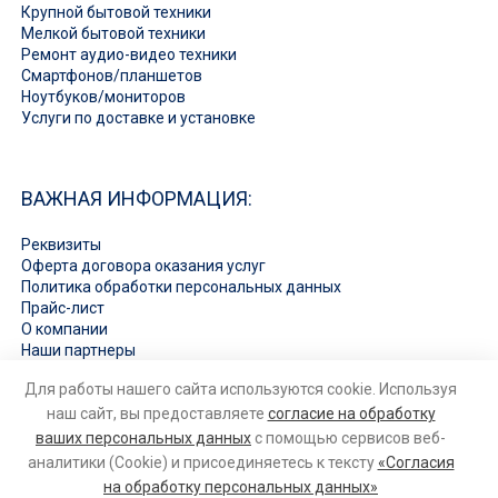
Крупной бытовой техники
Мелкой бытовой техники
Ремонт аудио-видео техники
Смартфонов/планшетов
Ноутбуков/мониторов
Услуги по доставке и установке
ВАЖНАЯ ИНФОРМАЦИЯ:
Реквизиты
Оферта договора оказания услуг
Политика обработки персональных данных
Прайс-лист
О компании
Наши партнеры
Вакансии
Для работы нашего сайта используются cookie. Используя
Ответы на вопросы
наш сайт, вы предоставляете
согласие на обработку
ваших персональных данных
с помощью сервисов веб-
аналитики (Cookie) и присоединяетесь к тексту
«Согласия
на обработку персональных данных»
© 2026
Ремонт бытовой техники и электроники
. Все права