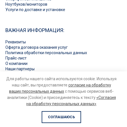
Ноутбуков/мониторов
Услуги по доставке и установке
ВАЖНАЯ ИНФОРМАЦИЯ:
Реквизиты
Оферта договора оказания услуг
Политика обработки персональных данных
Прайс-лист
О компании
Наши партнеры
Вакансии
Для работы нашего сайта используются cookie. Используя
Ответы на вопросы
наш сайт, вы предоставляете
согласие на обработку
ваших персональных данных
с помощью сервисов веб-
аналитики (Cookie) и присоединяетесь к тексту
«Согласия
на обработку персональных данных»
© 2026
Ремонт бытовой техники и электроники
. Все права
защищены
СОГЛАШАЮСЬ
РАЗРАБОТКА
VECTOR