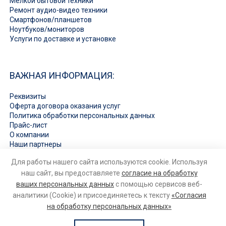
Мелкой бытовой техники
Ремонт аудио-видео техники
Смартфонов/планшетов
Ноутбуков/мониторов
Услуги по доставке и установке
ВАЖНАЯ ИНФОРМАЦИЯ:
Реквизиты
Оферта договора оказания услуг
Политика обработки персональных данных
Прайс-лист
О компании
Наши партнеры
Вакансии
Для работы нашего сайта используются cookie. Используя
Ответы на вопросы
наш сайт, вы предоставляете
согласие на обработку
ваших персональных данных
с помощью сервисов веб-
аналитики (Cookie) и присоединяетесь к тексту
«Согласия
на обработку персональных данных»
© 2026
Ремонт бытовой техники и электроники
. Все права
защищены